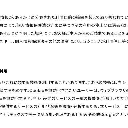
人情報が、あらかじめ公表された利用目的の範囲を超えて取り扱われて
由により、個人情報保護法の定めに基づきその利用の停止又は消去（以下
あることが判明した場合には、お客様ご本人からのご請求であることを
す。但し、個人情報保護法その他の法令により、当ショップが利用停止等
の利用
kie及びこれに類する技術を利用することがあります。これらの技術は、当
するものです。Cookieを無効化されたいユーザーは、ウェブブラウザの
kieを無効化すると、当ショップのサービスの一部の機能をご利用いただ
が提供するサービスの利用状況等を調査・分析するため、本サービス上に Goog
leアナリティクスでデータが収集、処理される仕組みその他Googleアナ