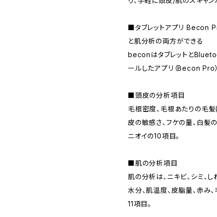
り、手軽に頭皮/肌のスキャン
■タブレットアプリ Becon
と肌分析の両方ができる
beconはタブレットとBlue
ールしたアプリ（Becon P
■頭皮の分析項目
毛根密度、毛根あたりの毛髪
皮の敏感さ、フケの量、白髪
ニオイの10項目。
■肌の分析項目
肌の分析は、ニキビ、シミ、し
水分、肌温度、皮脂量、赤み、
11項目。